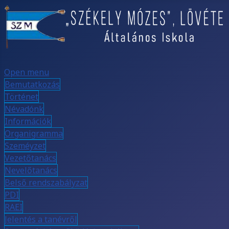
Open menu
Bemutatkozás
Történet
Névadónk
Információk
Organigramma
Szeméyzet
Vezetőtanács
Nevelőtanács
Belső rendszabályzat
PDI
RAEI
Jelentés a tanévről