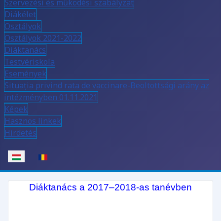
Szervezési és működési szabályzat
Diákélet
Osztályok
Osztályok 2021-2022
Diáktanács
Testvériskola
Események
Situația privind rata de vaccinare-Beoltottsági arány az
intézményben 01.11.2021
Képek
Hasznos linkek
Hirdetés
Válasszon nyelvet
Diáktanács
a 2017–2018-as tanévben