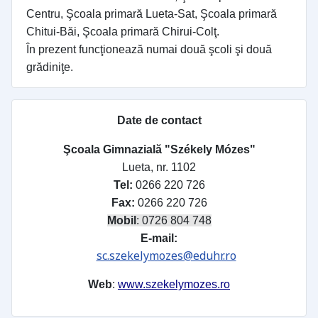
Centru, Şcoala primară Lueta-Sat, Şcoala primară
Chitui-Băi, Şcoala primară Chirui-Colţ.
În prezent funcţionează numai două şcoli şi două
grădiniţe.
Date de contact
Şcoala Gimnazială "Székely Mózes"
Lueta, nr. 1102
Tel:
0266 220 726
Fax:
0266 220 726
Mobil
: 0726 804 748
E-mail:
sc.szekelymozes@eduhr.ro
Web
:
www.szekelymozes.ro