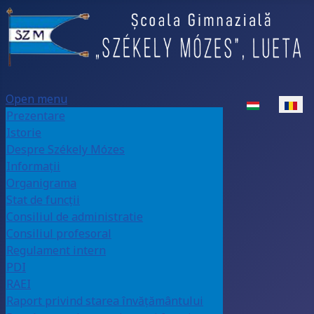
Open menu
Select your la
Prezentare
Istorie
Despre Székely Mózes
Informații
Organigrama
Stat de funcții
Consiliul de administratie
Consiliul profesoral
Regulament intern
PDI
RAEI
Raport privind starea învățământului