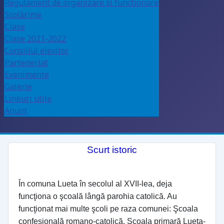
Regulament de organizare si functionare
Școlărime
Clase
Clase 2021-2022
Consiliul elevilor
Parteneriat
Evenimente
Galerie
Linkuri utile
Anunţ
Scurt istoric
În comuna Lueta în secolul al XVII-lea, deja
funcţiona o şcoală lângă parohia catolică. Au
funcţionat mai multe şcoli pe raza comunei: Şcoala
confesională romano-catolică, Şcoala primară Lueta-