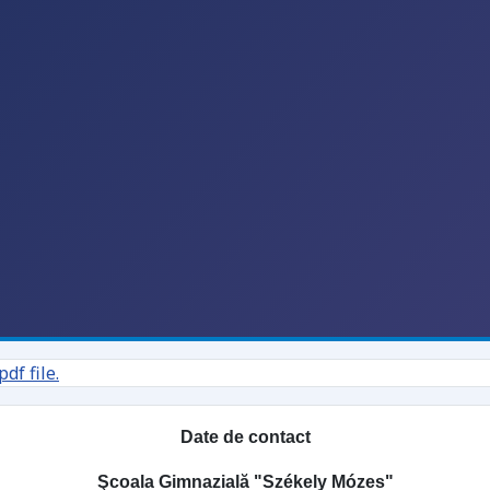
df file.
Date de contact
Şcoala Gimnazială "Székely Mózes"