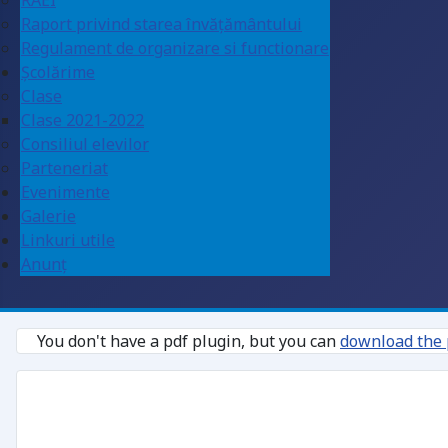
RAEI
Raport privind starea învățământului
Regulament de organizare si functionare
Școlărime
Clase
Clase 2021-2022
Consiliul elevilor
Parteneriat
Evenimente
Galerie
Linkuri utile
Anunţ
You don't have a pdf plugin, but you can
download the p